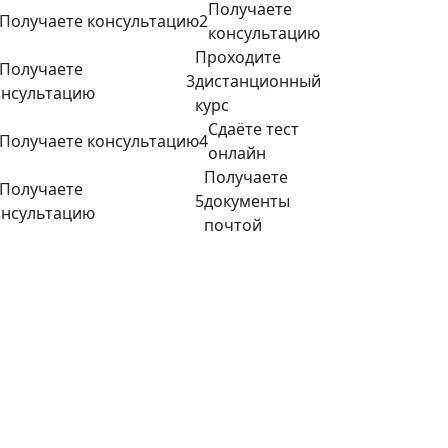
Получаете
2
консультацию
Проходите
3
дистанционный
курс
Сдаёте тест
4
онлайн
Получаете
5
документы
почтой