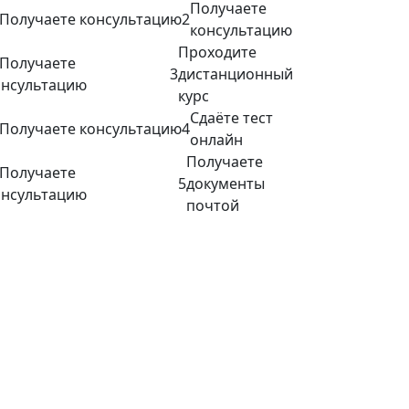
Получаете
2
консультацию
Проходите
3
дистанционный
курс
Сдаёте тест
4
онлайн
Получаете
5
документы
почтой