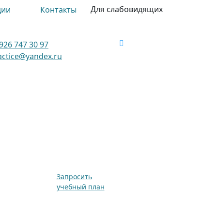
Для слабовидящих
ции
Контакты
926 747 30 97
ctice@yandex.ru
Запросить
учебный план